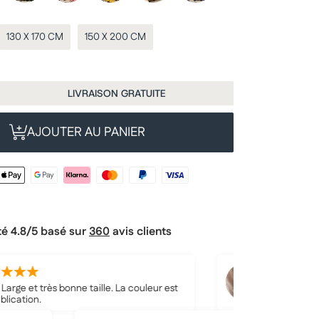
130 X 170 CM
150 X 200 CM
LIVRAISON GRATUITE
AJOUTER AU PANIER
é 4.8/5 basé sur
360
avis clients
Théo R.
 bonne taille. La couleur est
Sérieusement, j'ai été surp
couverture. Je vais achet