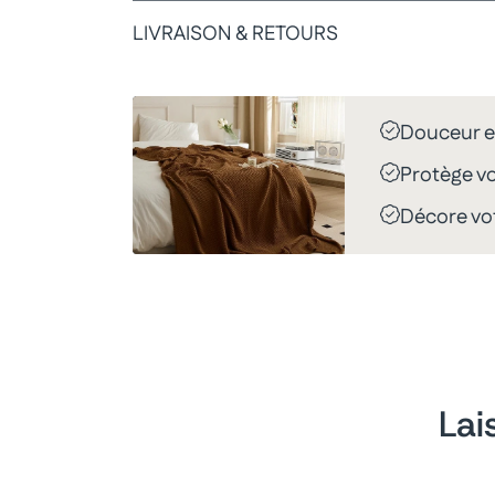
LIVRAISON & RETOURS
Douceur e
Protège vo
Décore vot
Lai