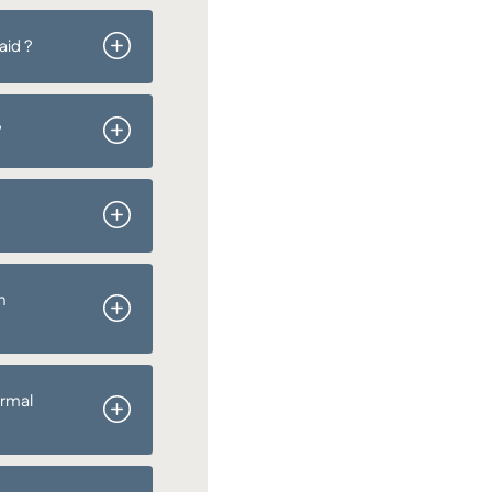
aid ?
?
n
ormal