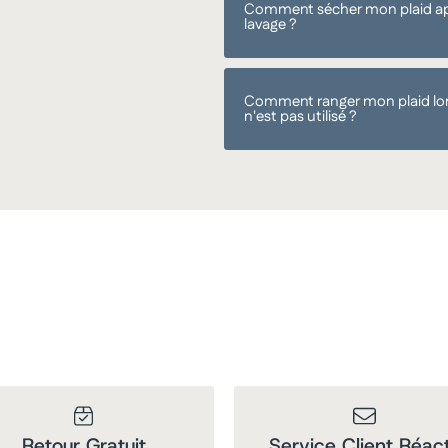
Comment sécher mon plaid ap
lavage ?
Comment ranger mon plaid lor
n'est pas utilisé ?
Retour Gratuit
Service Client Réact