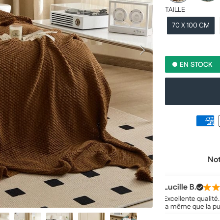
TAILLE
70 X 100 CM
EN STOCK
Not
Lucille B.
 de l'intérieur et de
Excellente qualité. Large et très
la même que la publication.