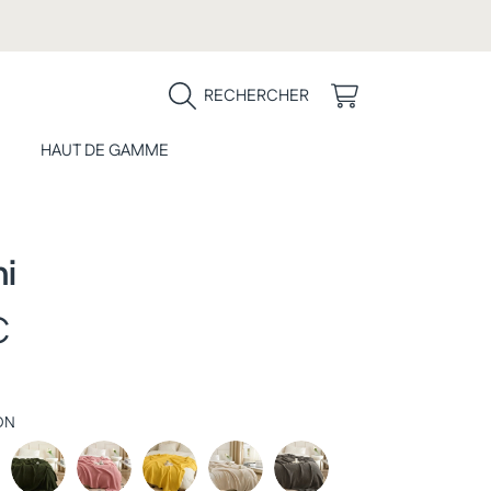
PANIER
RECHERCHER
HAUT DE GAMME
ni
€
l
ON
AN
VERT
ROSE
JAUNE
BEIGE
GRIS
FONCÉ