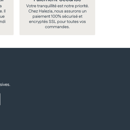
a
Votre tranquillité est notre priorité.
. Il
Chez Halezia, nous assurons un
que
paiement 100% sécurisé et
undi
encryptés SSL pour toutes vos
commandes.
sives.