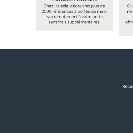
Chez Halezia, découvrez plus de
Si 
2500 références à portée de main,
ne 
livré directement à votre porte,
sans frais supplémentaires.
offr
Recev