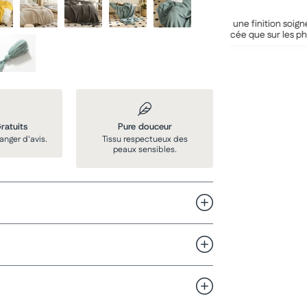
Maëlys S.
La couverture est très jolie, elle a une finition soignée. C'est
très doux. La couleur est plus foncée que sur les photos. Je
recommande
ratuits
Pure douceur
anger d'avis.
Tissu respectueux des
peaux sensibles.