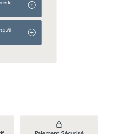
rès le
squ'il
if
Paiement Sécurisé