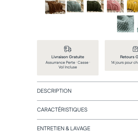
Justine M.
J'ai aimé et je le recommande! Grande qualité! Taille
raisonnable!
Livraison Gratuite
Retours G
Assurrance Perte · Casse ·
14 jours pour ch
Vol Incluse
DESCRIPTION
CARACTÉRISTIQUES
ENTRETIEN & LAVAGE