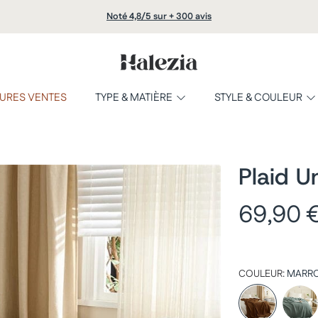
Noté 4,8/5 sur + 300 avis
HALEZIA
URES VENTES
TYPE & MATIÈRE
STYLE & COULEUR
Plaid U
ODUIT
Prix
69,90 
habitue
COULEUR:
MARR
MARRON
CY